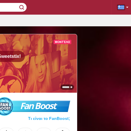
Sweetstix!
Fan Boost
Τι είναι το FanBoost;