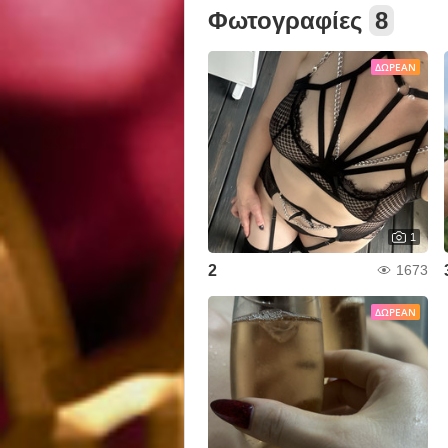
Φωτογραφίες
8
ΔΩΡΕΆΝ
1
2
1673
ΔΩΡΕΆΝ