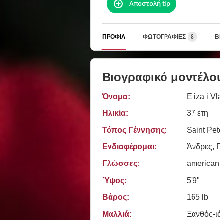
Αποστολή tip
ΠΡΟΦΊΛ
ΦΩΤΟΓΡΑΦΊΕΣ
8
Β
Βιογραφικό μοντέλο
Όνομα:
Eliza i Vl
Ηλικία:
37 έτη
Τόπος Γέννησης:
Saint Pet
Ενδιαφέρομαι:
Άνδρες, Γ
Γλώσσες:
american
Ύψος:
5'9"
Βάρος:
165 lb
Μαλλιά:
Ξανθός-ι