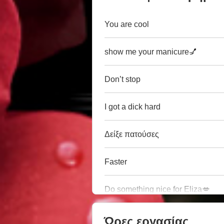
You are cool
show me your manicure💅
Don’t stop
I got a dick hard
Δείξε πατούσες
Faster
Do something nice for Eliza💋
Ώρες εργασίας