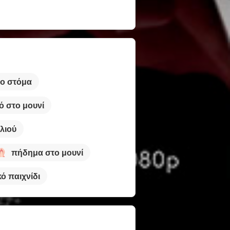
το στόμα
ό στο μουνί
λιού
πήδημα στο μουνί
ό παιχνίδι