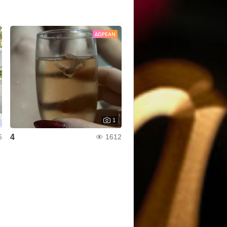
ΔΩΡΕΆΝ
1
4
6
1612