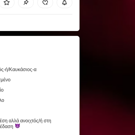
ός-ή/Καυκάσιος-α
σμένο
ίο
λο
έση αλλά ανοιχτός/​ή στη
κέδαση