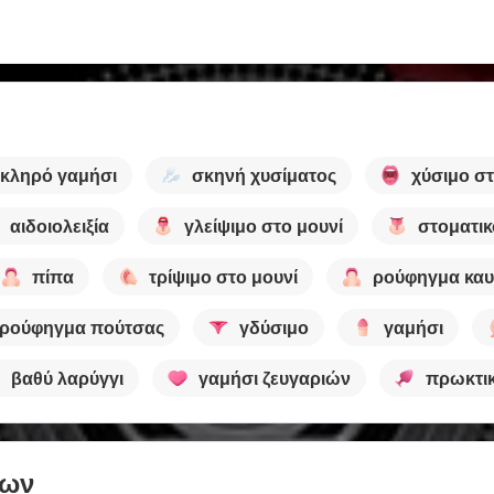
κληρό γαμήσι
σκηνή χυσίματος
χύσιμο σ
αιδοιολειξία
γλείψιμο στο μουνί
στοματικ
πίπα
τρίψιμο στο μουνί
ρούφηγμα καυ
ρούφηγμα πούτσας
γδύσιμο
γαμήσι
βαθύ λαρύγγι
γαμήσι ζευγαριών
πρωκτικ
των