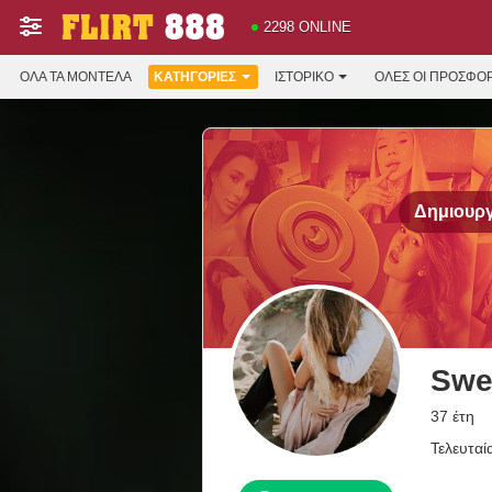
2298 ONLINE
ΌΛΑ ΤΑ ΜΟΝΤΈΛΑ
ΚΑΤΗΓΟΡΊΕΣ
ΙΣΤΟΡΙΚΌ
ΟΛΕΣ ΟΙ ΠΡΟΣΦΟ
Δημιουργ
Swe
37 έτη
Τελευταί