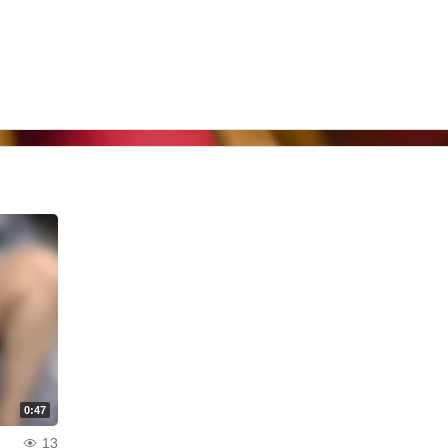
0:47
13