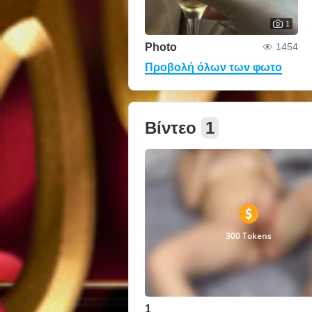
1
Photo
1454
Προβολή όλων των φωτο
Βίντεο
1
300 Tokens
1