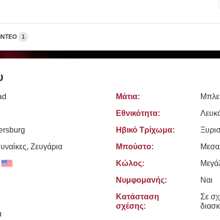
ΊΝΤΕΟ
1
υ
ad
Μάτια:
Μπλε
Εθνικότητα:
Λευκ
ersburg
Ηβικό Τρίχωμα:
Ξυρι
υναίκες, Zευγάρια
Μπούστο:
Μεσα
Κώλος:
Μεγά
Νυμφομανής:
Ναι
Κατάσταση
Σε σχ
σχέσης:
διασ
ά