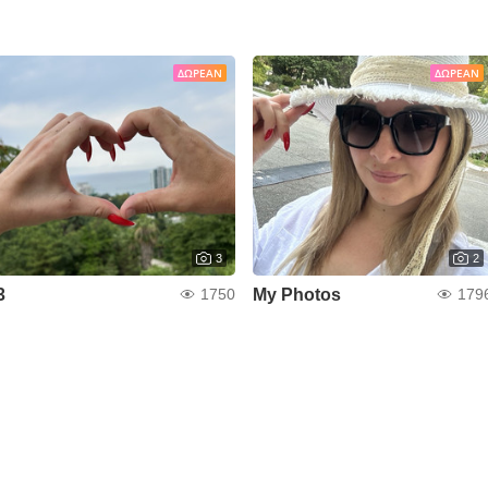
ΔΩΡΕΆΝ
ΔΩΡΕΆΝ
3
2
3
My Photos
1750
179